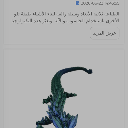
2026-06-22 14:43:55
الطباعة ثلاثية الأبعاد وسيلة رائعة لبناء الأشياء طبقةً تلو
الأخرى باستخدام الحاسوب والآلة. وتغيّر هذه التكنولوجيا
طريقة تصميمنا للمنتجات. وتقدّم شركة Whale-Stone
عرض المزيد
خدمات احترافية في مجال الطباعة ثلاثية الأبعاد تساعد
الشركات على تحويل أفكارها إلى واقعٍ بسرعةٍ وكفاءةٍ
عالية. ولا داعي بعد الآن للانتظار أسابيع للحصول على
النماذج، إلخ...