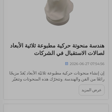
هندسة منحوتة حركية مطبوعة ثلاثية الأبعاد
لصالات الاستقبال في الشركات
2026-06-27 07:54:56
إن إنشاء منحوتات حركية مطبوعة ثلاثيّة الأبعاد يُعَدّ مزيجًا
رائعًا من الفن والهندسة. وتتحرّك هذه المنحوتات وتتغيّر
أشكالها، ما يلفت انتباه كل من يراها. وفي صالات استقبال
عرض المزيد
الشركات، تترك انطباعًا قويًّا جدًّا؛ فهي تجذب الانتباه
وتنشئ أجواءً حيويّةً ونشيطَةً. الناس...