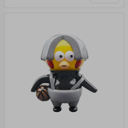
المجوهرات أو القطع الفنية. وِهيل-ستون...