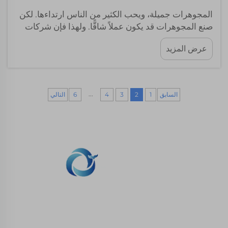
المجوهرات جميلة، ويحب الكثير من الناس ارتداءها. لكن
صنع المجوهرات قد يكون عملاً شاقًّا. ولهذا فإن شركات
مثل Whale-Stone تبحث عن طرقٍ أفضل لإنتاجها.
عرض المزيد
وأحد أحدث الأساليب المثيرة هو الطباعة عالية الحجم
بتقنية SLA. وهذه التكنولوجيا تُحدث تحوّلًا...
...
السابق
1
2
3
4
6
التالي
نحن ملتزمون بتوفير العملاء مع الطباعة SLA، SLS طباعة
النيلون، SLM الطباعة، CNC المعدات، مجموعة صغيرة
صناعة الأشكال المركبة الخدمات السريعة.