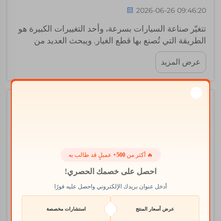
2026-06-26 09:46:20
تتغيّر صناعة السيارات بسرعة، وأحد التغييرات الكبيرة هو
الطريقة التي تُصنع بها قطع الغيار. ويبحث العديد من
مصنّعي السيارات الآن عن تقنية الطباعة باستخدام تقنية
عرض المزيد
التصنيع بالاندماج النفاث المتعدد (MJF)، وهي اختصار لـ
Multi Jet Fusion printing. وهذه تقنية رائعة تتيح
لشركات مثل Whale-Stone إنتاج القطع بسرعة
وبتكلفة منخفضة. أ...
🔥 أكثر من
500+
عميلٍ قد طالب به
احصل على خصمك الحصري!
أدخل عنوان بريدك الإلكتروني واحصل عليه فورًا
عرض أسعار المنتج
استشارات مخصصة