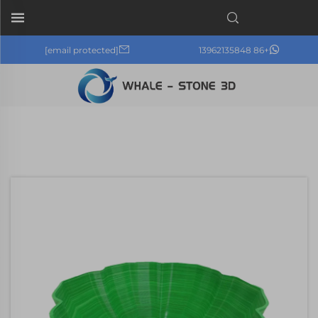
[email protected]
+86 13962135848