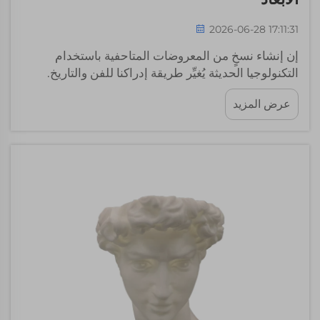
2026-06-28 17:11:31
إن إنشاء نسخٍ من المعروضات المتاحفية باستخدام
التكنولوجيا الحديثة يُغيِّر طريقة إدراكنا للفن والتاريخ.
وتتصدَّر شركة «وايل-ستون» هذا التحوُّل المثير، حيث
عرض المزيد
تستخدم الطباعة ثلاثية الأبعاد لإنتاج تماثيل ونماذج مُصغَّرة
دقيقة لأعمال فنية مشهورة وقطع تاريخية. وهذا يعني أن
الأشخاص يمكنهم امتلاك...