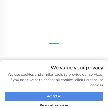
النيلون، SLM الطباعة، CNC المعدات، مجموعة صغيرة
صناعة الأشكال المركبة الخدمات السريعة.
تواصل معنا
الطابق الرابع، 4483 شارع ووتشونغ، سوتشو، جيانغسو، الصين
+86-13962135848
We value your privacy
[email protected]
We use cookies and similar tools to provide our services.
If you don't want to accept all cookies, click Personalize
cookies.
حقوق النشر © 2024 WHALE STONE 3d جميع الحقوق محفوظة.
سياسة
Accept all
الخصوصية
-
المدونة
Personalize cookies