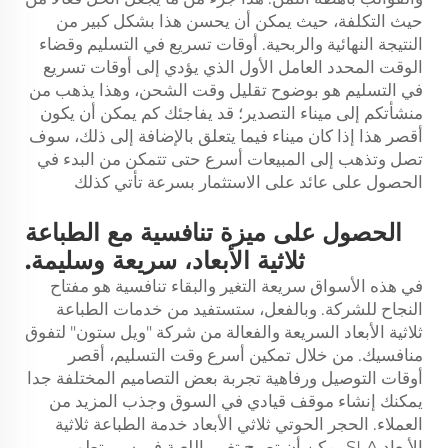
حيث التكلفة، حيث يمكن أن يحسن هذا بشكل كبير من
النتيجة النهائية والربحية. أوقات تسريع في التسليم وقضاء
الوقت المحدد العامل الأول الذي يؤدي إلى أوقات تسريع
في التسليم هو بوضوح تقليل وقت الشحن، وهذا يذهب من
منشأتكم إلى ميناء التصدير؛ قد يفاجئك كم يمكن أن يكون
أقصر هذا إذا كان ميناء فيما يتعلق بالإضافة إلى ذلك، سوف
تصل وتذهب إلى المبيعات أسرع حتى تتمكن من البدء في
الحصول على عائد على الاستثمار بسرعة تأتي كذلك
الحصول على ميزة تنافسية مع الطباعة
ثلاثية الأبعاد، سريعة وسليمة.
في هذه الأسواق سريعة التغير والبقاء تنافسية هو مفتاح
النجاح للشركة. وبالفعل، ستستفيد من خدمات الطباعة
ثلاثية الأبعاد السريعة والفعالة من شركة "ويل ستون" لتفوق
منافسيك. من خلال تمكين أسرع وقت التسليم، أقصر
أوقات التوصيل ورفاهية تجربة بعض التصاميم المختلفة جدا
يمكنك إنشاء موقف قيادي في السوق وجذب المزيد من
العملاء. الحجر الحوتي ثلاثي الأبعاد
خدمة الطباعة ثلاثية
الأبعاد SLA
يمكن أن تصبح تغيير اللعبة في سير تطوير