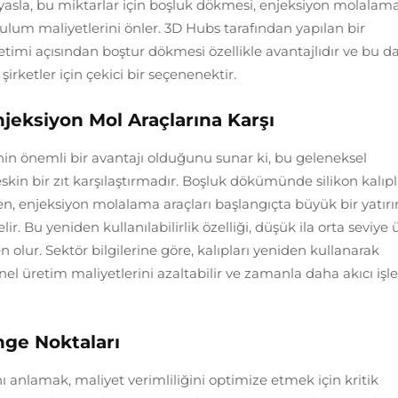
asla, bu miktarlar için boşluk dökmesi, enjeksiyon molalama
rulum maliyetlerini önler. 3D Hubs tarafından yapılan bir
etimi açısından boştur dökmesi özellikle avantajlıdır ve bu d
şirketler için çekici bir seçenenektir.
jeksiyon Mol Araçlarına Karşı
inin önemli bir avantajı olduğunu sunar ki, bu geleneksel
eskin bir zıt karşılaştırmadır. Boşluk dökümünde silikon kalıpl
en, enjeksiyon molalama araçları başlangıçta büyük bir yatır
ir. Bu yeniden kullanılabilirlik özelliği, düşük ila orta seviye
 olur. Sektör bilgilerine göre, kalıpları yeniden kullanarak
genel üretim maliyetlerini azaltabilir ve zamanla daha akıcı işl
nge Noktaları
nlamak, maliyet verimliliğini optimize etmek için kritik