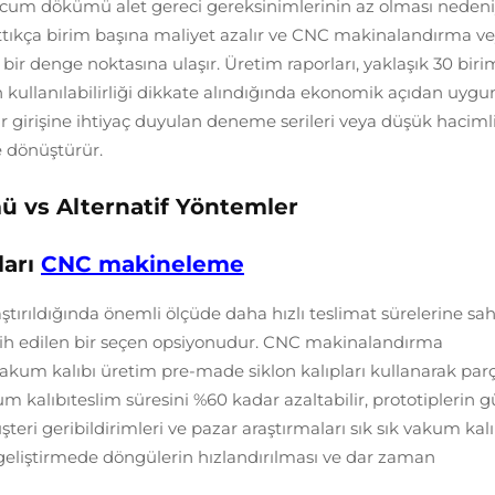
acum dökümü alet gereci gereksinimlerinin az olması nedeni
rttıkça birim başına maliyet azalır ve CNC makinalandırma v
ir denge noktasına ulaşır. Üretim raporları, yaklaşık 30 bir
ullanılabilirliği dikkate alındığında ekonomik açıdan uygu
ar girişine ihtiyaç duyulan deneme serileri veya düşük haciml
 dönüştürür.
ü vs Alternatif Yöntemler
ları
CNC makineleme
ırıldığında önemli ölçüde daha hızlı teslimat sürelerine sa
rcih edilen bir seçen opsiyonudur. CNC makinalandırma
akum kalıbı üretim pre-made siklon kalıpları kullanarak parç
um kalıbıteslim süresini %60 kadar azaltabilir, prototiplerin g
üşteri geribildirimleri ve pazar araştırmaları sık sık vakum kal
n geliştirmede döngülerin hızlandırılması ve dar zaman