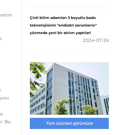
üretim
Çinli bilim adamları 3 boyutlu baskı
teknolojisinin "endüstri sorunlarını"
çözmede yeni bir atılım yaptılar!
e
2024-07-26
m
r
erini
ma
ir. Bu
Tüm ürünleri görüntüle