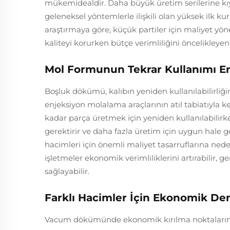
mükemidealdir. Daha büyük üretim serilerine kıy
geleneksel yöntemlerle ilişkili olan yüksek ilk ku
araştırmaya göre, küçük partiler için maliyet yön
kaliteyi korurken bütçe verimliliğini öncelikleyen 
Mol Formunun Tekrar Kullanımı En
Boşluk dökümü, kalıbın yeniden kullanılabilirliğ
enjeksiyon molalama araçlarının atıl tabiatıyla k
kadar parça üretmek için yeniden kullanılabilirk
gerektirir ve daha fazla üretim için uygun hale gel
hacimleri için önemli maliyet tasarruflarına neden
işletmeler ekonomik verimliliklerini artırabilir, 
sağlayabilir.
Farklı Hacimler İçin Ekonomik De
Vacum dökümünde ekonomik kırılma noktalarını a