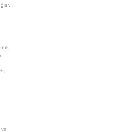
ğlar.
ritik
e
ek,
 ve