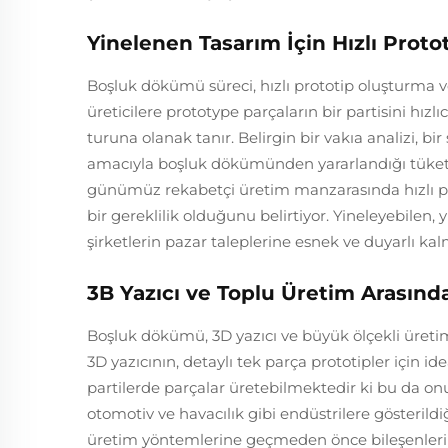
Yinelenen Tasarım İçin Hızlı Prot
Boşluk dökümü süreci, hızlı prototip oluşturma ve y
üreticilere prototype parçaların bir partisini hızl
turuna olanak tanır. Belirgin bir vakıa analizi, bir 
amacıyla boşluk dökümünden yararlandığı tüketi
günümüz rekabetçi üretim manzarasında hızlı pr
bir gereklilik olduğunu belirtiyor. Yineleyebilen,
şirketlerin pazar taleplerine esnek ve duyarlı kal
3B Yazıcı ve Toplu Üretim Arasın
Boşluk dökümü, 3D yazıcı ve büyük ölçekli üretim 
3D yazıcının, detaylı tek parça prototipler için i
partilerde parçalar üretebilmektedir ki bu da on
otomotiv ve havacılık gibi endüstrilere gösterildi
üretim yöntemlerine geçmeden önce bileşenleri t