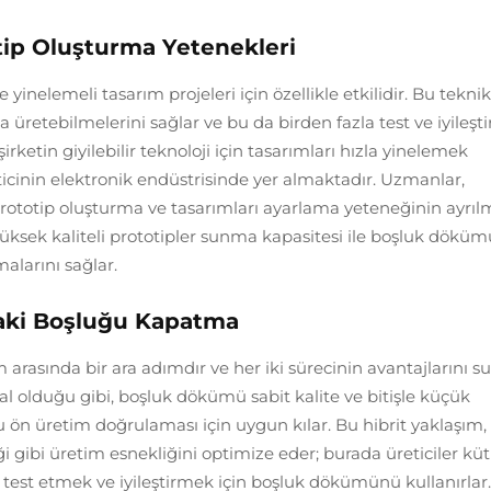
otip Oluşturma Yetenekleri
inelemeli tasarım projeleri için özellikle etkilidir. Bu teknik
ıca üretebilmelerini sağlar ve bu da birden fazla test ve iyileş
şirketin giyilebilir teknoloji için tasarımları hızla yinelemek
cinin elektronik endüstrisinde yer almaktadır. Uzmanlar,
ototip oluşturma ve tasarımları ayarlama yeteneğinin ayrıl
 yüksek kaliteli prototipler sunma kapasitesi ile boşluk döküm
malarını sağlar.
daki Boşluğu Kapatma
arasında bir ara adımdır ve her iki sürecinin avantajlarını su
deal olduğu gibi, boşluk dökümü sabit kalite ve bitişle küçük
u ön üretim doğrulaması için uygun kılar. Bu hibrit yaklaşım,
ği gibi üretim esnekliğini optimize eder; burada üreticiler küt
est etmek ve iyileştirmek için boşluk dökümünü kullanırlar