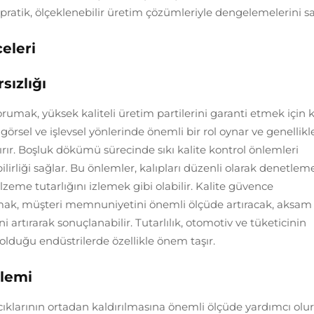
 pratik, ölçeklenebilir üretim çözümleriyle dengelemelerini sa
eleri
sızlığı
rumak, yüksek kaliteli üretim partilerini garanti etmek için k
örsel ve işlevsel yönlerinde önemli bir rol oynar ve genellikl
rır. Boşluk dökümü sürecinde sıkı kalite kontrol önlemleri
lirliği sağlar. Bu önlemler, kalıpları düzenli olarak denetlem
lzeme tutarlığını izlemek gibi olabilir. Kalite güvence
orumak, müşteri memnuniyetini önemli ölçüde artıracak, aksam
i artırarak sonuçlanabilir. Tutarlılık, otomotiv ve tüketicinin
i olduğu endüstrilerde özellikle önem taşır.
Elemi
klarının ortadan kaldırılmasına önemli ölçüde yardımcı olur