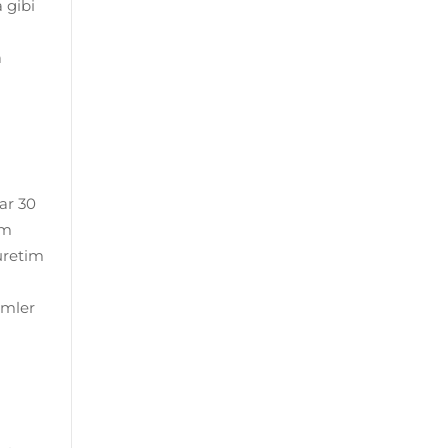
 gibi
a
ar 30
ım
 üretim
emler