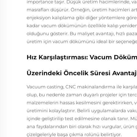
importance taşır. Düşük üretim hacimlerinde, v
masrafları düşürür. Örneğin, üretim hacimleri a
enjeksiyon kalıplama gibi diğer yöntemlere göre b
kadar vacum dökümünün özellikle kalıp yeniden k
olduğunu gösterir. Bu maliyet avantajı, hızlı paz
üretim için vacum dökümünü ideal bir seçeneğe
Hız Karşılaştırması: Vacum Döküm
Üzerindeki Öncelik Süresi Avantaj
Vacuum casting, CNC makinalandırma ile karşılaşt
olup, bu nedenle zaman duyarlı projeler için te
malzemelerin hassas kesilmesini gerektirirken, v
üretimini kolaylaştırır. Belirli uygulamalarda vak
içinde geliştirilip test edilmesine olanak tanır. M
ana faydalarından biri olarak hızı vurgular, ürü
çizelgeleriyle başa çıkma rolünü belirtiyor.