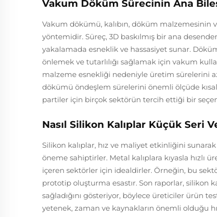
Vakum Döküm Sürecinin Ana Bileş
Vakum dökümü, kalıbın, döküm malzemesinin ve v
yöntemidir. Süreç, 3D baskılmış bir ana desenden
yakalamada esneklik ve hassasiyet sunar. Döküm 
önlemek ve tutarlılığı sağlamak için vakum kullanı
malzeme esnekliği nedeniyle üretim sürelerini a
dökümü öndeşlem sürelerini önemli ölçüde kısalt
partiler için birçok sektörün tercih ettiği bir seçe
Nasıl Silikon Kalıplar Küçük Seri Ve
Silikon kalıplar, hız ve maliyet etkinliğini suna
öneme sahiptirler. Metal kalıplara kıyasla hızlı ü
içeren sektörler için idealdirler. Örneğin, bu sek
prototip oluşturma esastır. Son raporlar, silikon
sağladığını gösteriyor, böylece üreticiler ürün te
yetenek, zaman ve kaynakların önemli olduğu hızl