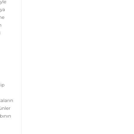
yle
eya
ime
n
i
hip
aların
ünler
ıbının