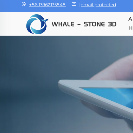
+86 13962135848
[email protected]
A
H