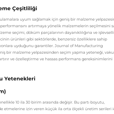
e Çeşitliliği
uygulamalara uyum sağlamak için geniş bir malzeme yelpazesi
ve performansını artırmaya yönelik malzemelerin seçilmesini s
zeme seçimi, döküm parçalarının dayanıklılığına ve işlevsell
inin ürünleri gibi sektörlerde, benzersiz özelliklere sahip
syonlara uyduğunu garantiler. Journal of Manufacturing
geniş bir malzeme yelpazesinden seçim yapma yeteneği, vak
tırır ve özelleştirme ve hassas performans gereksinimlerini
 Yetenekleri
im)
llikle 10 ila 30 birim arasında değişir. Bu partı boyutu,
de etmelerine izin veren küçük ila orta ölçekli üretim serileri i