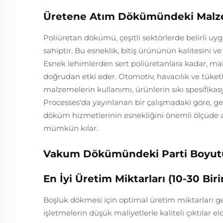
Üretene Atım Dökümündeki Malzem
Poliüretan dökümü, çeşitli sektörlerde belirli 
sahiptir. Bu esneklik, bitiş ürününün kalitesini 
Esnek lehimlerden sert poliüretanlara kadar, mal
doğrudan etki eder. Otomotiv, havacılık ve tüketic
malzemelerin kullanımı, ürünlerin sıkı spesifika
Processes'da yayınlanan bir çalışmadaki göre, 
döküm hizmetlerinin esnekliğini önemli ölçüde ar
mümkün kılar.
Vakum Dökümündeki Parti Boyutu
En İyi Üretim Miktarları (10-30 Bir
Boşluk dökmesi için optimal üretim miktarları gene
işletmelerin düşük maliyetlerle kaliteli çıktılar el