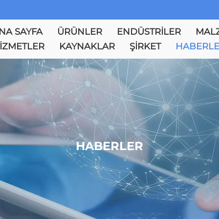
NA SAYFA
ÜRÜNLER
ENDÜSTRILER
MAL
IZMETLER
KAYNAKLAR
ŞIRKET
HABERL
HABERLER