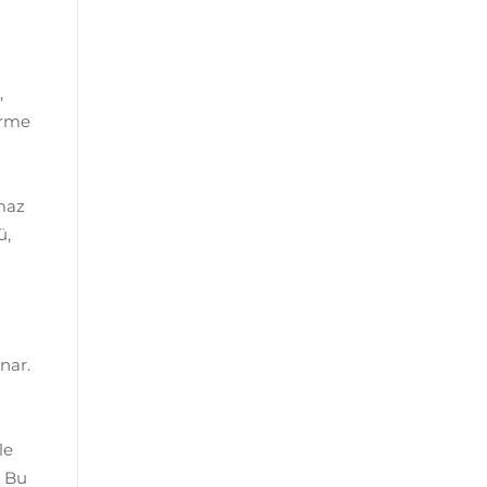
,
tirme
maz
ü,
nar.
le
. Bu