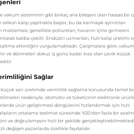
enleri
akum sisteminin gibi birkaç ana bileşeni olan hassas bir 
 silikon kalıp yapmakla başlar, bu da karmaşık ayrıntıları
malzemesi, genellikle poliüretan, havanın içine girmesini
larak kalıba çekilir. Endüstri uzmanları, hızlı kalıp üretimi v
zaltma etkinliğini vurgulamaktadır. Çalışmalara göre, vaku
ır ve dönmeleri dokuz iş günü kadar kısa olan çevik küçük
nektir.
rimliliğini Sağlar
rak küçük seri üretimde verimlilik sağlama konusunda temel bi
retilmeleri nedeniyle, otomotiv ve tüketicinin elektronik ürünl
törlerde ürün geliştirmesi döngülerini hızlandırmak için hızlı
 kalıpların ortalama teslimat süresinde %30'dan fazla bir azal
stini ve doğrulamasını hızlı bir şekilde gerçekleştirebilmekted
ı değişen pazarlarda özellikle faydalıdır.