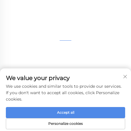
composites en petites séries.
CONTACTEZ-NOUS
4ème étage, 4483 Wuzhong Avenue, Suzhou, Jiangsu,
Chine
+86-13962135848
We value your privacy
[email protected]
We use cookies and similar tools to provide our services.
If you don't want to accept all cookies, click Personalize
cookies.
Copyright © 2024 WHALE STONE 3d Tous droits réservés.
Accept all
Politique de confidentialité
-
Blog
Personalize cookies