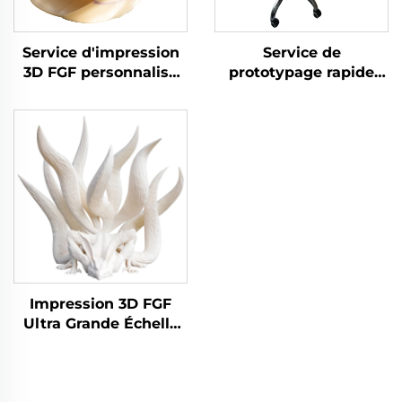
Service d'impression
Service de
3D FGF personnalisé
prototypage rapide
avec une haute
FGF 3D imprimé sur
précision pour le
mesure en gros,
prototypage rapide
chaises imprimées en
industriel et la micro-
3D
usinage
Impression 3D FGF
Ultra Grande Échelle
pour Oeuvres
Sculpturales
Décoratives Services