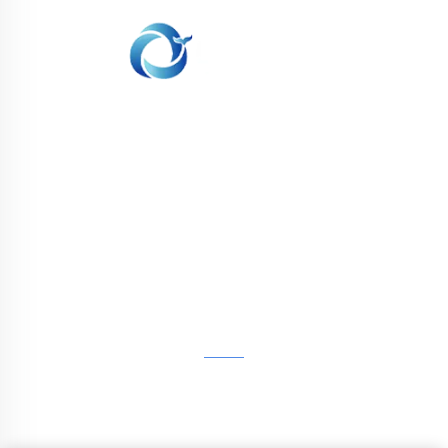
WHALE STONE 3d Nous nous engageons à
fournir aux clients des services d'impression
SLA, impression nylon SLS, impression SLM,
usinage CNC, fabrication rapide de moules
composites en petites séries.
CONTACTEZ-NOUS
4ème étage, 4483 Wuzhong Avenue, Suzhou, Jiangsu,
Chine