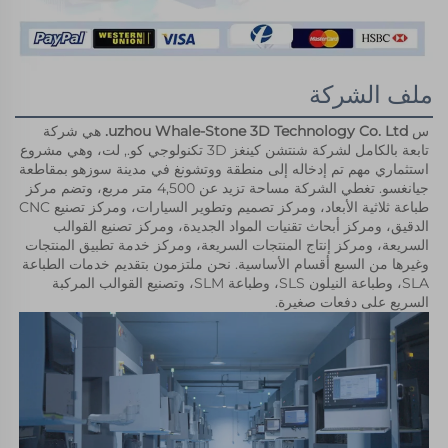
ملف الشركة
س 
uzhou Whale-Stone 3D Technology Co. Ltd. 
هي شركة 
تابعة بالكامل لشركة شنتشن كينغز 3D تكنولوجي كو., لت، وهي مشروع 
استثماري مهم تم إدخاله إلى منطقة ووتشونغ في مدينة سوزهو بمقاطعة 
جيانغسو. تغطي الشركة مساحة تزيد عن 4,500 متر مربع، وتضم مركز 
طباعة ثلاثية الأبعاد، ومركز تصميم وتطوير السيارات، ومركز تصنيع CNC 
الدقيق، ومركز أبحاث تقنيات المواد الجديدة، ومركز تصنيع القوالب 
السريعة، ومركز إنتاج المنتجات السريعة، ومركز خدمة تطبيق المنتجات 
وغيرها من السبع أقسام الأساسية. نحن ملتزمون بتقديم خدمات الطباعة 
SLA، وطباعة النيلون SLS، وطباعة SLM، وتصنيع القوالب المركبة 
السريع على دفعات صغيرة. 