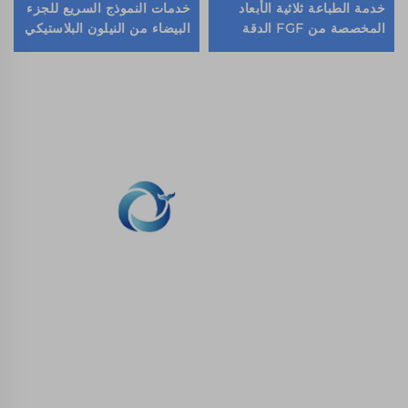
خدمة الطباعة ثلاثية الأبعاد
خدمات النموذج السريع للجزء
المخصصة من FGF الدقة
البيضاء من النيلون البلاستيكي
العالية النموذج الأول السريع
المطبوعة ثلاثياً من SLS
الطباعة الصناعية المصنعة
الدقيقة
نحن ملتزمون بتوفير العملاء مع الطباعة SLA، SLS طباعة
النيلون، SLM الطباعة، CNC المعدات، مجموعة صغيرة
صناعة الأشكال المركبة الخدمات السريعة.
اتصل بنا