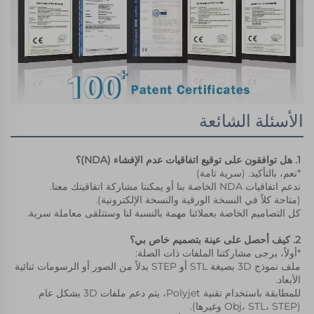
الأسئلة الشائعة
1. هل توافقون على توقيع اتفاقيات عدم الإفشاء (NDA)؟ 
*نعم، بالتأكيد. (سرية تامة) 
ندعم اتفاقيات NDA الخاصة بنا أو يمكننا مشاركة اتفاقيتك معنا. 
(متاحة كلاً في النسخة الورقية والنسخة الإلكترونية). 
كل التصاميم الخاصة بعملائنا مهمة بالنسبة لنا وستتلقى معاملة سرية. 
2. كيف أحصل على عينة بتصميم خاص بي؟ 
*أولاً، يرجى مشاركتنا الملفات ذات الصلة: 
ملف نموذج 3D بصيغة STL أو STEP بدلاً من الصور أو الرسومات ثنائية 
الأبعاد. 
للمطابقة باستخدام تقنية Polyjet، يتم دعم ملفات 3D بشكل عام 
(Obj، STL، STEP وغيرها). 