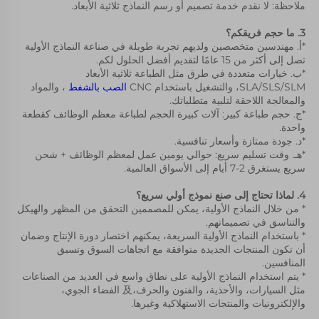
ملاحظة: لا نقدم خدمة تصميم أو رسم النماذج ثلاثية الأبعاد. 
3. ما حجم فريقكم؟ 
*أ. مهندسين متخصصين ولديهم تجربة طويلة في صناعة النماذج الأولية 
تصل إلى أكثر من 15 عامًا لتقديم أفضل الحلول لكم. 
*ب. خيارات متعددة في طرق مثل الطباعة ثلاثية الأبعاد 
SLA/SLS/SLM، والتشغيل باستخدام CNC 
الصب بالشفط 
، والمواد 
والمعالجة اللاحقة لتلبية متطلباتك. 
*ج. حجم طباعة كبير: آلات كبيرة الحجم لطباعة معظم الوظائف كقطعة 
واحدة. 
*د. جودة ممتازة وأسعار تنافسية. 
*هـ. وقت تسليم سريع: حوالي يومين عمل لمعظم الوظائف + شحن 
سريع يستغرق 2-7 أيام إلى الأسواق العالمية. 
4. لماذا تحتاج إلى صنع نموذج أولي سريع؟ 
* من خلال النماذج الأولية، يمكن للمصممين التحقق من المظهر والهيكل 
والتناسق في تصميماتهم. 
* باستخدام النماذج الأولية السريعة، يمكنهم اختصار دورة الإنتاج وضمان 
أن تكون المنتجات الجديدة متوافقة مع اتجاهات السوق وتسبق 
المنافسين. 
* يتم استخدام النماذج الأولية على نطاق واسع في العديد من الصناعات 
مثل السيارات، والأحذية، والفنون والحرف،及 الفضاء الجوي، 
والإلكترونيات والمنتجات الاستهلاكية وغيرها. 