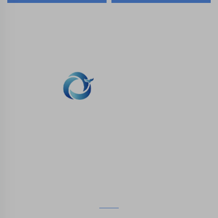
عظمي مدمج لأسد البحر
الطباعة ثلاثية الأبعاد SLA
المرن القابل للحركة مصنوع
الأكثر شعبية من مصنع
من مادة PLA
محترف لطباعة ثلاثية الأبعاد
باستخدام الراتينج
نحن ملتزمون بتوفير العملاء مع الطباعة SLA، SLS طباعة
النيلون، SLM الطباعة، CNC المعدات، مجموعة صغيرة
صناعة الأشكال المركبة الخدمات السريعة.
اتصل بنا