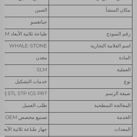
مكان المنشأ
الصين
جيانغسو
رقم النموذج
طباعة ثلاثية الأبعاد SLM
اسم العلامة التجارية
WHALE-STONE
المادة
معدن
العملية
SLM
نوع
خدمات التشكيل
صيغة الرسم
STL STP IGS PRT إلخ
المعالجة السطحية
طلب العميل
الخدمة
تصنيع مخصص OEM
المعدات
جهاز طباعة ثلاثية الأبعاد SLM