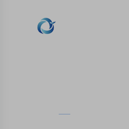
WHALE STONE 3d Nous nous engageons à
fournir aux clients des services d'impression
SLA, impression nylon SLS, impression SLM,
usinage CNC, fabrication rapide de moules
composites en petites séries.
ENTRER EN CONTACT
4ème étage, 4483 Wuzhong Avenue, Suzhou, Jiangsu,