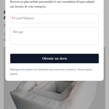
Recevez un plan tarifaire personnalisé et une consultation d'expert adaptée
aux besoins de votre entreprise.
Pour le moulage sous vide, quels sont les
principaux avantages par rapport aux autres
méthodes de fonderie ?
Mar 14, 2025
Découvrez la précision et la polyvalence du moulage
sous vide, une technique de fabrication innovante
adaptée à la production en petites séries, aux
prototypes hautement détaillés et aux applications
complexes dans des secteurs tels que l'automobile et
Obtenir un devis
les dispositifs médicaux. Découvrez comment le
moulage sous vide offre un meilleur fini de surface et
Rejoignez les leaders de l'industrie qui nous font confiance. Aucun spam,
des solutions coûteuses efficaces par rapport aux
jamais.
méthodes traditionnelles.