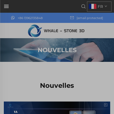
FR
+86 13962135848
[email protected]
NOUVELLES
Nouvelles