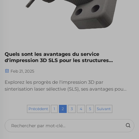
Quels sont les avantages du service
d'impression 3D SLS pour les structures
complexes ?
Feb 21, 2025
Explorez les progrès de l'impression 3D par
sinterisation laser sélective (SLS), ses avantages pour
les structures complexes, ses comparaisons avec les
technologies SLA et FDM, ainsi que ses applications
dans les industries aérospatiale, automobile et de la
Précédent
1
2
3
4
5
Suivant
santé.