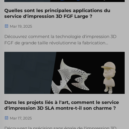
Quelles sont les principales applications du
service d'impression 3D FGF Large ?
Mar 19, 2025
Découvrez comment la technologie d'impression 3D
FGF de grande taille révolutionne la fabrication
industrielle grâce à sa scalabilité, sa polyvalence des
matériaux et ses applications dans les secteurs
aérospatial, automobile, de la construction et de
l'énergie. Découvrez les avantages par rapport aux
méthodes traditionnelles comme la SLS et l'usinage
CNC.
Dans les projets liés à l'art, comment le service
d'impression 3D SLA montre-t-il son charme ?
Mar 17, 2025
Découvrez la précision sans égale de l'impression 3D